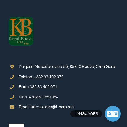
Kanjoša Macedonovića bb, 85310 Budva, Crna Gora
Telefon: +382 33 402 070
Fax: +382 33 402 071
Mob: +382 69 759 054
Email: koralbudva@t-com.me