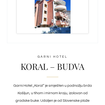
GARNI HOTEL
KORAL – BUDVA
Garni Hotel „Koral“ je smješten u podnožju brda
Košljun, u tihom i mirnom kraju, izolovan od
gradske buke. Udaljen je od Slovenske plaže