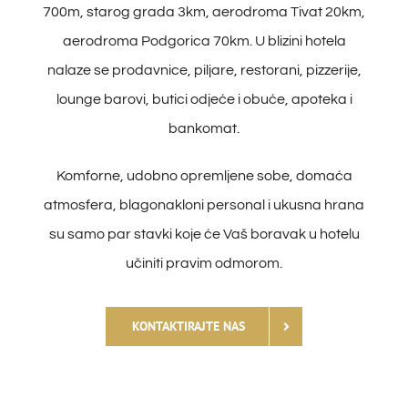
700m, starog grada 3km, aerodroma Tivat 20km,
aerodroma Podgorica 70km. U blizini hotela
nalaze se prodavnice, piljare, restorani, pizzerije,
lounge barovi, butici odjeće i obuće, apoteka i
bankomat.
Komforne, udobno opremljene sobe, domaća
atmosfera, blagonakloni personal i ukusna hrana
su samo par stavki koje će Vaš boravak u hotelu
učiniti pravim odmorom.
KONTAKTIRAJTE NAS