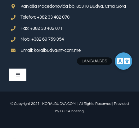
Kanjoša Macedonovića bb, 85310 Budva, Crna Gora
Telefon: +382 33 402 070
Fax: +382 33 402 071
Mob: +382 69 759 054
Email: koralbudva@t-com.me
Toggle
Navigation
APP SUITE
© Copyright 2021 | KORALBUDVA.COM | All Rights Reserved | Provided
TRPL ROOM
by
DUKA hosting
DBL SUITE