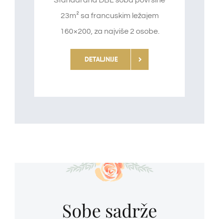
Standardna DBL soba površine
23m² sa francuskim ležajem
160×200, za najviše 2 osobe.
DETALJNIJE
Sobe sadrže