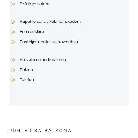
Držač za kofere
Kupatilo sa tuš kabinom/kadom
Fen i peškire
Posteljinu, hotelsku kozmetiku
Krevete sa natkasnama
Balkon
Telefon
POGLED SA BALKONA