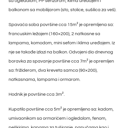
sa ogledalom, PP senzorom, klima uređajem i
balkonom sa mobilijarom (sto, stolice, sušilica za veš).
Spavaća soba površine cca 15m² je opremljena sa:
francuskim ležajem (160×200), 2 natkasne sa
lampama, komodom, mini sefom i klima uređajem. Iz
nje se takođe izlazi na balkon. Odvojeni dio dnevnog
boravka za spavanje površine cca 7m² je opremljen
sa: frižiderom, dva kreveta samca (90×200),
natkasnama, lampama i ormarom.
Hodnik je površine cca 3m².
Kupatilo površine cca 5m² je opremljeno sa: kadom,
umivaonikom sa ormarićem i ogledalom, fenom,
peškirima, kapama za tuširanje, papučama kao i