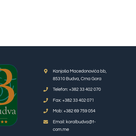
Kanjoša Macedonovića bb,
85310 Budva, Crna Gora
Telefon: +382 33 402 070
Fax: +382 33 402 071
Mob: +382 69 759 054
Email: koralbudva@t-
com.me