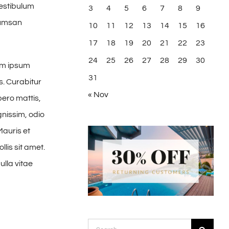
vestibulum
3
4
5
6
7
8
9
cumsan
10
11
12
13
14
15
16
17
18
19
20
21
22
23
24
25
26
27
28
29
30
um ipsum
31
s. Curabitur
« Nov
bero mattis,
gnissim, odio
Mauris et
lis sit amet.
ulla vitae
Search