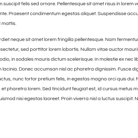
suscipit felis sed ornare. Pellentesque sit amet risus in lorem 
 ante. Praesent condimentum egestas aliquet. Suspendisse ac
 mattis.
iet neque sit amet lorem fringilla pellentesque. Nam ferment
sectetur, sed porttitor lorem lobortis. Nullam vitae auctor mauri
odio, in sodales mauris dictum scelerisque. In molestie ex nec li
m lacinia. Donec accumsan nisl ac pharetra dignissim. Fusce di
ctus, nunc tortor pretium felis, in egestas magna orci quis dui. 
et pharetra lorem. Sed tincidunt feugiat est, id cursus metus mol
smod nisi egestas laoreet. Proin viverra nisl a luctus suscipit. N