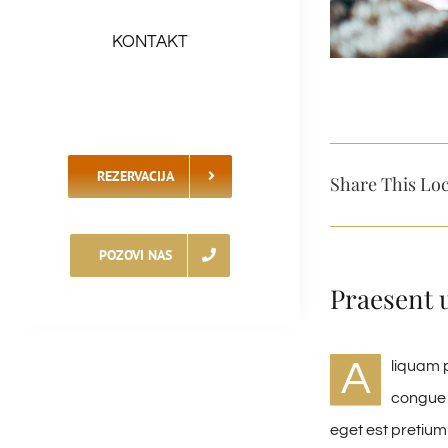
KONTAKT
REZERVACIJA
Share This Loc
POZOVI NAS
Praesent 
A
liquam p
congue 
eget est pretium