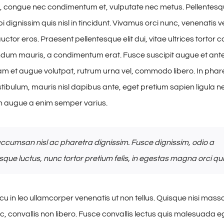
, congue nec condimentum et, vulputate nec metus. Pellentesqu
 dignissim quis nisl in tincidunt. Vivamus orci nunc, venenatis ve
ctor eros. Praesent pellentesque elit dui, vitae ultrices tortor
dum mauris, a condimentum erat. Fusce suscipit augue et ant
am et augue volutpat, rutrum urna vel, commodo libero. In phare
stibulum, mauris nisl dapibus ante, eget pretium sapien ligula 
 augue a enim semper varius.
ccumsan nisl ac pharetra dignissim. Fusce dignissim, odio a
sque luctus, nunc tortor pretium felis, in egestas magna orci qui
u in leo ullamcorper venenatis ut non tellus. Quisque nisi mas
, convallis non libero. Fusce convallis lectus quis malesuada e