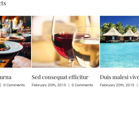
cts
efficitur
Duis malesi vivera rius
Sed ut perspicia
|
0 Comments
February 20th, 2015
|
0 Comments
May 21st, 2015
|
0 C