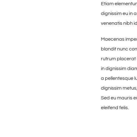
Etiam elementum 
dignissim eu in
venenatis nibh id
Maecenas imperd
blandit nunc con
rutrum placerat 
in dignissim dia
a pellentesque lu
dignissim metus, 
Sed eu mauris eui
eleifend felis.