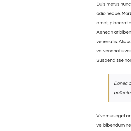
Duis metus nunc
odio neque. Morbi
amet, placerat au
Aenean at biben
venenatis. Aliqu
vel venenatis ve
Suspendisse non
Donec a
pellente
Vivamus eget arc
vel bibendum nec