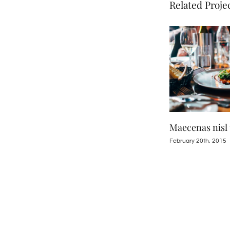
Related Proje
Maecenas nisl urna
Sed consequat 
February 20th, 2015
|
0 Comments
February 20th, 2015