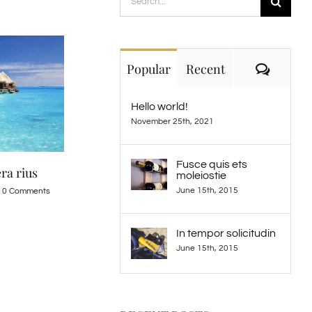
for:
Comme
Popular
Recent
Hello world!
November 25th, 2021
Fusce quis ets
tis
moleiostie
June 15th, 2015
omments
In tempor solicitudin
June 15th, 2015