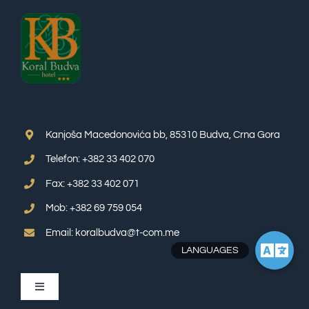
Kanjoša Macedonovića bb, 85310 Budva, Crna Gora
Telefon: +382 33 402 070
Fax: +382 33 402 071
Mob: +382 69 759 054
Email: koralbudva@t-com.me
Toggle
Navigation