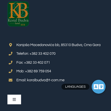
Kanjoša Macedonovića bb, 85310 Budva, Crna Gora
Telefon: +382 33 402 070
Fax: +382 33 402 071
Mob: +382 69 759 054
Email: koralbudva@t-com.me
Toggle
Navigation