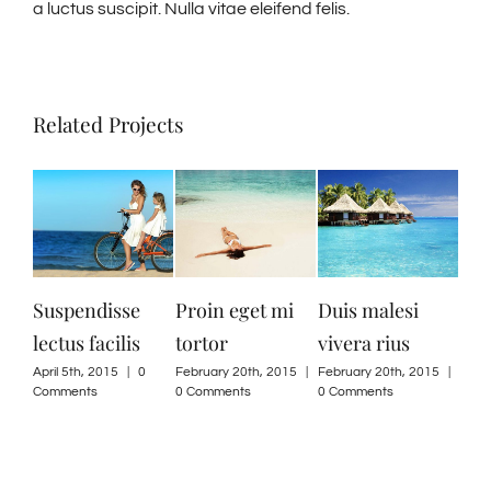
a luctus suscipit. Nulla vitae eleifend felis.
Related Projects
Suspendisse
Proin eget mi
Duis malesi
Ut con
lectus facilis
tortor
vivera rius
augue 
April 5th, 2015
|
0
February 20th, 2015
|
February 20th, 2015
|
February 
Comments
0 Comments
0 Comments
0 Commen