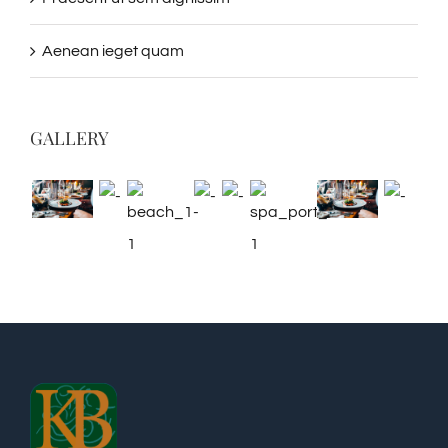
Aenean ieget quam
GALLERY