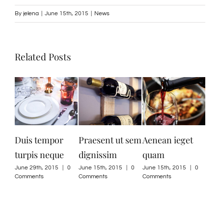
By
jelena
|
June 15th, 2015
|
News
Related Posts
Duis tempor
Praesent ut sem
Aenean ieget
Cur
turpis neque
dignissim
quam
ult
June 29th, 2015
|
0
June 15th, 2015
|
0
June 15th, 2015
|
0
June
Comments
Comments
Comments
Com