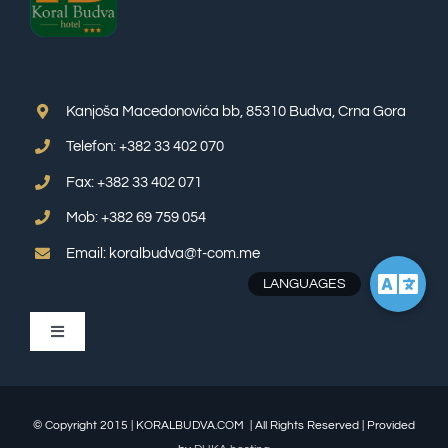
Kanjoša Macedonovića bb, 85310 Budva, Crna Gora
Telefon: +382 33 402 070
Fax: +382 33 402 071
Mob: +382 69 759 054
Email: koralbudva@t-com.me
Toggle
Navigation
APP SUITE
© Copyright 2015 | KORALBUDVA.COM | All Rights Reserved | Provided